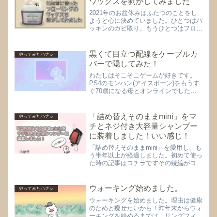
ワックスを剥がしてみました
2021年のお盆休みはふたつのことをし
ようと心に決めていました。ひとつはパ
ッキンのカビ取り。もうひとつはフロー
リングのワックス剥がし。10年前に塗
ったフローリングのワックスがえらいこ
とに‥今日は朝からキッチンのワックス
黒くて目立つ配線をケーブルカ
やってみたハナシ
剥がしを行いました。な...
バーで隠してみた！
わたしはそこそこゲームが好きです。
PS4のモンハン(アイスボーン)をもうす
ぐ70歳になる母とオンラインでした
り、モンハン仲間と時間があえばオンラ
インで遊んでます。母には余計なお世話
だと言われそうですが、モンハンは母に
「詰め替えそのままmini」をマ
やってみたハナシ
とってはボケ防止になる気...
チとネジ付き大容量シャンプー
に装着しました！いい感じ！
「詰め替えそのままmini」を愛用し、も
う半年以上が経過しました。初めて使っ
た時の記事はコチラですその続編がコチ
ラでございます大容量の1,000mlサイズ
の詰め替えシャンプーを「詰め替えその
ままmini」で使うことに謎の抵抗があ
ウォーキング始めました。
やってみたハナシ
り、更に詰め...
ウォーキングを始めました。理由は健康
のためと痩せたいから！昨年末からウォ
ーキングを始めるまでは、リングフィッ