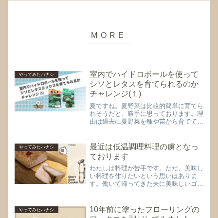
室内でハイドロボールを使って
やってみたハナシ
シソとレタスを育てられるのか
チャレンジ(１)
夏ですね。夏野菜は比較的簡単に育てら
れそうだと、勝手に思っております。理
由は過去に夏野菜を種や苗から育てて収
穫できたことが何度かあるから。オク
ラ、シソ、バジル、トマトは成功しまし
た。あんまり面倒見てないけど収穫でき
最近は低温調理料理の虜となっ
やってみたハナシ
た気がします。しかし、面倒...
ております
わたしは料理が苦手です。ただ、美味し
い料理を作りたいという思いはありま
す。働いて帰ってきた夫に美味しいゴハ
ンを食べてもらいたいと思い続けて10
数年経ちますが、得意料理は、あまり生
まれず( ´ｰ`)今パッと思いつく自分で作
10年前に塗ったフローリングの
やってみたハナシ
って美味しいと思える...