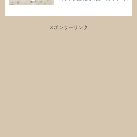
トアドベンチャーをせっせとしておりま
したが、ついに飽きてしまいました‥。
ビックリするくらい、ある日突然「アカ
ン！もう飽きた！！」と、...
スポンサーリンク