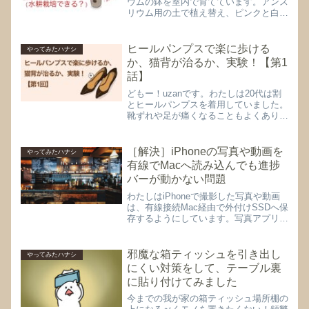
ウムの鉢を室内で育てています。アンス
リウム用の土で植え替え、ピンクと白の
二株をひとつの鉢に植えて数年。ピンク
の葉（ハートの花みたいなのは実は仏炎
苞っていう葉っぱらしいです‥）は買っ
ヒールパンプスで楽に歩ける
やってみたハナシ
たときを最後に出てこな...
か、猫背が治るか、実験！【第1
話】
どもー！uzanです。わたしは20代は割
とヒールパンプスを着用していました。
靴ずれや足が痛くなることもよくありま
したが、脚がきれいに見える気がして好
んで履いていました。いつからでしょう
か‥、40代に突入した今、気付けば持
［解決］iPhoneの写真や動画を
やってみたハナシ
っている靴はスニーカ...
有線でMacへ読み込んでも進捗
バーが動かない問題
わたしはiPhoneで撮影した写真や動画
は、有線接続Mac経由で外付けSSDへ保
存するようにしています。写真アプリの
保存先を一度外付けSSDに設定すれ
ば、次からはiPhoneをつなぐと外付け
SSDに保存してくれるようになり、超
邪魔な箱ティッシュを引き出し
やってみたハナシ
便利です。ある...
にくい対策をして、テーブル裏
に貼り付けてみました
今までの我が家の箱ティッシュ場所棚の