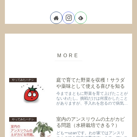
庭で育てた野菜を収穫！サラダ
やってみたハナシ
や薬味として使える喜びを知る
今までまともに野菜を育て上げたことが
ないわたし。挑戦だけは何度かしたこと
がありますが、手入れを怠るので病気に
なって枯れたり、シソが虫三昧になった
り。折角実がなっても収穫を放置してし
まい、めちゃくちゃ硬いオクラが1本だ
室内のアンスリウムの土がカビ
やってみたハナシ
け収穫できたとか、そんな...
る問題（水耕栽培できる？）
どもーuzanです。わが家ではアンスリ